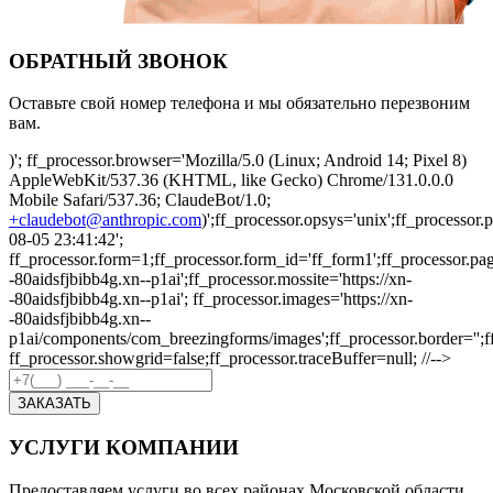
ОБРАТНЫЙ ЗВОНОК
Оставьте свой номер телефона и мы обязательно перезвоним
вам.
)'; ff_processor.browser='Mozilla/5.0 (Linux; Android 14; Pixel 8)
AppleWebKit/537.36 (KHTML, like Gecko) Chrome/131.0.0.0
Mobile Safari/537.36; ClaudeBot/1.0;
+claudebot@anthropic.com
)';ff_processor.opsys='unix';ff_processo
08-05 23:41:42';
ff_processor.form=1;ff_processor.form_id='ff_form1';ff_processor.pa
-80aidsfjbibb4g.xn--p1ai';ff_processor.mossite='https://xn-
-80aidsfjbibb4g.xn--p1ai'; ff_processor.images='https://xn-
-80aidsfjbibb4g.xn--
p1ai/components/com_breezingforms/images';ff_processor.border='';ff_p
ff_processor.showgrid=false;ff_processor.traceBuffer=null; //-->
ЗАКАЗАТЬ
УСЛУГИ КОМПАНИИ
Предоставляем услуги во всех районах Московской области