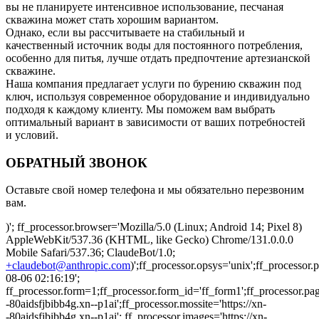
вы не планируете интенсивное использование, песчаная
скважина может стать хорошим вариантом.
Однако, если вы рассчитываете на стабильный и
качественный источник воды для постоянного потребления,
особенно для питья, лучше отдать предпочтение артезианской
скважине.
Наша компания предлагает услуги по бурению скважин под
ключ, используя современное оборудование и индивидуально
подходя к каждому клиенту. Мы поможем вам выбрать
оптимальный вариант в зависимости от ваших потребностей
и условий.
ОБРАТНЫЙ ЗВОНОК
Оставьте свой номер телефона и мы обязательно перезвоним
вам.
)'; ff_processor.browser='Mozilla/5.0 (Linux; Android 14; Pixel 8)
AppleWebKit/537.36 (KHTML, like Gecko) Chrome/131.0.0.0
Mobile Safari/537.36; ClaudeBot/1.0;
+claudebot@anthropic.com
)';ff_processor.opsys='unix';ff_processo
08-06 02:16:19';
ff_processor.form=1;ff_processor.form_id='ff_form1';ff_processor.pa
-80aidsfjbibb4g.xn--p1ai';ff_processor.mossite='https://xn-
-80aidsfjbibb4g.xn--p1ai'; ff_processor.images='https://xn-