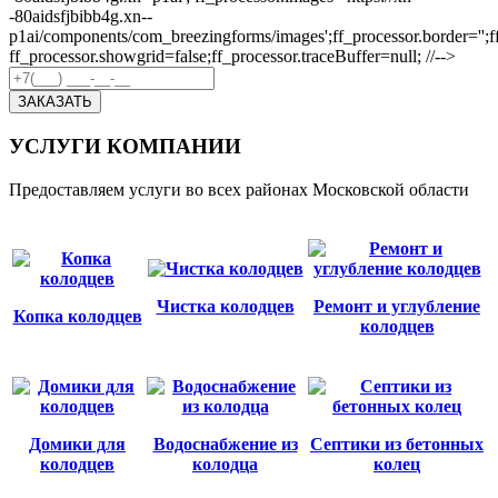
-80aidsfjbibb4g.xn--
p1ai/components/com_breezingforms/images';ff_processor.border='';ff_p
ff_processor.showgrid=false;ff_processor.traceBuffer=null; //-->
ЗАКАЗАТЬ
УСЛУГИ КОМПАНИИ
Предоставляем услуги во всех районах Московской области
Чистка колодцев
Ремонт и углубление
Копка колодцев
колодцев
Домики для
Водоснабжение из
Септики из бетонных
колодцев
колодца
колец