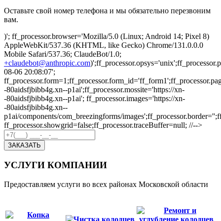
Оставьте свой номер телефона и мы обязательно перезвоним
вам.
)'; ff_processor.browser='Mozilla/5.0 (Linux; Android 14; Pixel 8)
AppleWebKit/537.36 (KHTML, like Gecko) Chrome/131.0.0.0
Mobile Safari/537.36; ClaudeBot/1.0;
+claudebot@anthropic.com
)';ff_processor.opsys='unix';ff_processo
08-06 20:08:07';
ff_processor.form=1;ff_processor.form_id='ff_form1';ff_processor.pa
-80aidsfjbibb4g.xn--p1ai';ff_processor.mossite='https://xn-
-80aidsfjbibb4g.xn--p1ai'; ff_processor.images='https://xn-
-80aidsfjbibb4g.xn--
p1ai/components/com_breezingforms/images';ff_processor.border='';ff_p
ff_processor.showgrid=false;ff_processor.traceBuffer=null; //-->
ЗАКАЗАТЬ
УСЛУГИ КОМПАНИИ
Предоставляем услуги во всех районах Московской области