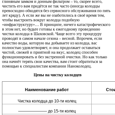
глиняным замком и донным фильтром – то, скорее всего,
чистить его вам придётся не так часто (иногда колодцы
превосходно обходятся без сервисного обслуживания по пять
лет кряду). А если же вы не озаботились в своё время тем,
чтобы выстроить вокруг колодца подобную
«инфраструктуру»… В принципе, ничего катастрофического
в этом нет, но будьте готовы к ежегодному проведению
чистки колодца в Шаховской. Чаще всего эту процедуру
проводят в самом начале сезона – весной. Впрочем, если
качество воды, которую вы добываете из колодца, вас
полностью удовлетворяет, и она продолжает оставаться
чистой, свежей и приятной на вкус, колодец способен
функционировать и без экстренной очистки. Но как только
она начнёт терять свои качества, вам стоит обратиться за
помощью к специалистам компании Наноколодец.
Цены на чистку колодцев
Наименование работ
Стои
Чистка колодца до 10-ти колец
——————— до 15-ти колец