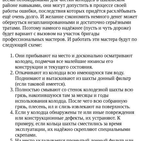
районе навыками, они могут допустить в процессе своей
работы ошибки, последствия которых придётся расхлёбывать
ещё очень долго. И желание сэкономить немного денег может
обернуться незапланированными и достаточно серьёзными
тратами. Поэтому намного надёжнее (пусть и чуть дороже)
будет вариант с вызовом на участок бригады
профессиональных мастеров. И работать эти мастера будут по
следующей схеме:
Они прибывают на место и досконально осматривают
колодец, подмечая все малейшие нюансы его
конструкции и текущего состояния.
Откачивают из колодца всю имеющуюся там воду.
Поднимают и вытаскивают из шахты донный фильтр
(если таковой имеется).
Полностью смывают со стенок колодезной шахты всю
грязь, накопившуюся там за месяцы и годы
использования колодца. После чего всю собранную
грязь, плесень, ил и слизь извлекают на поверхность.
Если у колодца обнаружены те или иные повреждения
или конструкционные дефекты, их устраняют. К
примеру, если кольца шахты сместились за время
эксплуатации, их надёжно скрепляют специальными
скрепами.
На место укладывается промытый донный фильтр или