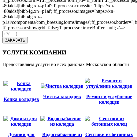
ff_processor.form=1;ff_processor.form_id='ff_form1';ff_processor.pa
-80aidsfjbibb4g.xn--p1ai';ff_processor.mossite='https://xn-
-80aidsfjbibb4g.xn--p1ai'; ff_processor.images='https://xn-
-80aidsfjbibb4g.xn--
p1ai/components/com_breezingforms/images';ff_processor.border='';ff_p
ff_processor.showgrid=false;ff_processor.traceBuffer=null; //-->
ЗАКАЗАТЬ
УСЛУГИ КОМПАНИИ
Предоставляем услуги во всех районах Московской области
Чистка колодцев
Ремонт и углубление
Копка колодцев
колодцев
Домики для
Водоснабжение из
Септики из бетонных