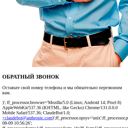
ОБРАТНЫЙ ЗВОНОК
Оставьте свой номер телефона и мы обязательно перезвоним
вам.
)'; ff_processor.browser='Mozilla/5.0 (Linux; Android 14; Pixel 8)
AppleWebKit/537.36 (KHTML, like Gecko) Chrome/131.0.0.0
Mobile Safari/537.36; ClaudeBot/1.0;
+claudebot@anthropic.com
)';ff_processor.opsys='unix';ff_processo
08-09 10:56:26';