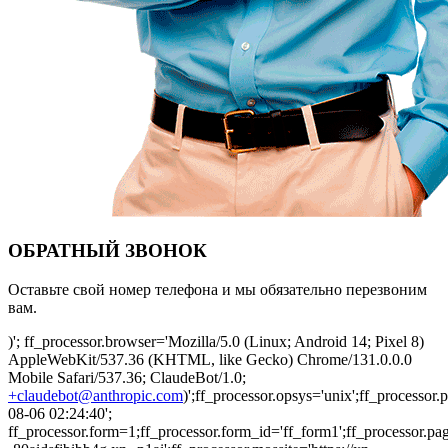
ОБРАТНЫЙ ЗВОНОК
Оставьте свой номер телефона и мы обязательно перезвоним
вам.
)'; ff_processor.browser='Mozilla/5.0 (Linux; Android 14; Pixel 8)
AppleWebKit/537.36 (KHTML, like Gecko) Chrome/131.0.0.0
Mobile Safari/537.36; ClaudeBot/1.0;
+claudebot@anthropic.com
)';ff_processor.opsys='unix';ff_processo
08-06 02:24:40';
ff_processor.form=1;ff_processor.form_id='ff_form1';ff_processor.pa