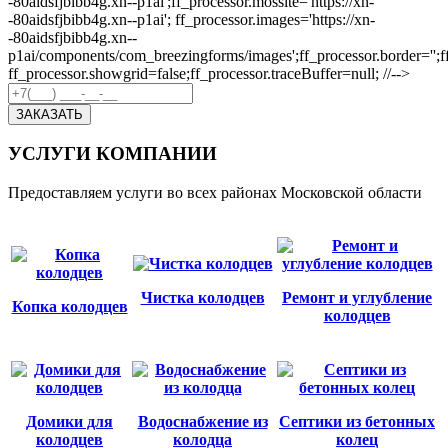
-80aidsfjbibb4g.xn--p1ai';ff_processor.mossite='https://xn-
-80aidsfjbibb4g.xn--p1ai'; ff_processor.images='https://xn-
-80aidsfjbibb4g.xn--
p1ai/components/com_breezingforms/images';ff_processor.border='';ff_p
ff_processor.showgrid=false;ff_processor.traceBuffer=null; //-->
ЗАКАЗАТЬ
УСЛУГИ КОМПАНИИ
Предоставляем услуги во всех районах Московской области
Чистка колодцев
Ремонт и углубление
Копка колодцев
колодцев
Домики для
Водоснабжение из
Септики из бетонных
колодцев
колодца
колец