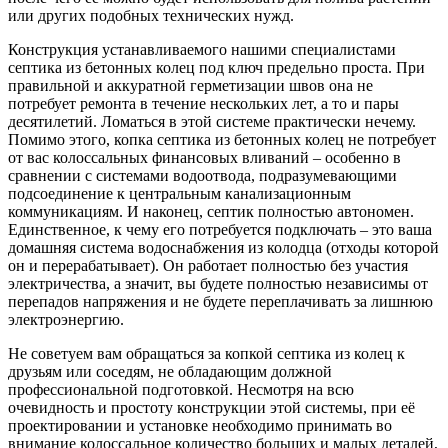
или других подобных технических нужд.
Конструкция устанавливаемого нашими специалистами
септика из бетонных колец под ключ предельно проста. При
правильной и аккуратной герметизации швов она не
потребует ремонта в течение нескольких лет, а то и пары
десятилетий. Ломаться в этой системе практически нечему.
Помимо этого, копка септика из бетонных колец не потребует
от вас колоссальных финансовых вливаний – особенно в
сравнении с системами водоотвода, подразумевающими
подсоединение к центральным канализационным
коммуникациям. И наконец, септик полностью автономен.
Единственное, к чему его потребуется подключать – это ваша
домашняя система водоснабжения из колодца (отходы которой
он и перерабатывает). Он работает полностью без участия
электричества, а значит, вы будете полностью независимы от
перепадов напряжения и не будете переплачивать за лишнюю
электроэнергию.
Не советуем вам обращаться за копкой септика из колец к
друзьям или соседям, не обладающим должной
профессиональной подготовкой. Несмотря на всю
очевидность и простоту конструкции этой системы, при её
проектировании и установке необходимо принимать во
внимание колоссальное количество больших и малых деталей,