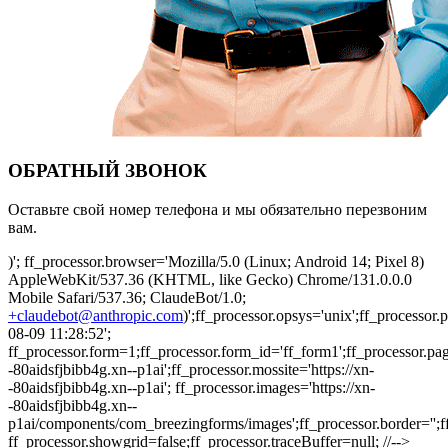
ОБРАТНЫЙ ЗВОНОК
Оставьте свой номер телефона и мы обязательно перезвоним
вам.
)'; ff_processor.browser='Mozilla/5.0 (Linux; Android 14; Pixel 8)
AppleWebKit/537.36 (KHTML, like Gecko) Chrome/131.0.0.0
Mobile Safari/537.36; ClaudeBot/1.0;
+claudebot@anthropic.com
)';ff_processor.opsys='unix';ff_processo
08-09 11:28:52';
ff_processor.form=1;ff_processor.form_id='ff_form1';ff_processor.pa
-80aidsfjbibb4g.xn--p1ai';ff_processor.mossite='https://xn-
-80aidsfjbibb4g.xn--p1ai'; ff_processor.images='https://xn-
-80aidsfjbibb4g.xn--
p1ai/components/com_breezingforms/images';ff_processor.border='';ff_p
ff_processor.showgrid=false;ff_processor.traceBuffer=null; //-->