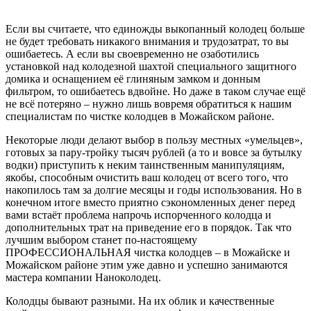
Если вы считаете, что единожды выкопанный колодец больше
не будет требовать никакого внимания и трудозатрат, то вы
ошибаетесь. А если вы своевременно не озаботились
установкой над колодезной шахтой специального защитного
домика и оснащением её глиняным замком и донным
фильтром, то ошибаетесь вдвойне. Но даже в таком случае ещё
не всё потеряно – нужно лишь вовремя обратиться к нашим
специалистам по чистке колодцев в Можайском районе.
Некоторые люди делают выбор в пользу местных «умельцев»,
готовых за пару-тройку тысяч рублей (а то и вовсе за бутылку
водки) приступить к неким таинственным манипуляциям,
якобы, способным очистить ваш колодец от всего того, что
накопилось там за долгие месяцы и годы использования. Но в
конечном итоге вместо приятно сэкономленных денег перед
вами встаёт проблема напрочь испорченного колодца и
дополнительных трат на приведение его в порядок. Так что
лучшим выбором станет по-настоящему
ПРОФЕССИОНАЛЬНАЯ чистка колодцев – в Можайске и
Можайском районе этим уже давно и успешно занимаются
мастера компании Наноколодец.
Колодцы бывают разными. На их облик и качественные