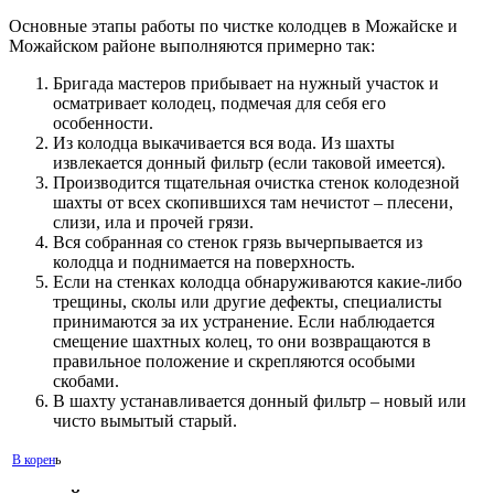
Основные этапы работы по чистке колодцев в Можайске и
Можайском районе выполняются примерно так:
Бригада мастеров прибывает на нужный участок и
осматривает колодец, подмечая для себя его
особенности.
Из колодца выкачивается вся вода. Из шахты
извлекается донный фильтр (если таковой имеется).
Производится тщательная очистка стенок колодезной
шахты от всех скопившихся там нечистот – плесени,
слизи, ила и прочей грязи.
Вся собранная со стенок грязь вычерпывается из
колодца и поднимается на поверхность.
Если на стенках колодца обнаруживаются какие-либо
трещины, сколы или другие дефекты, специалисты
принимаются за их устранение. Если наблюдается
смещение шахтных колец, то они возвращаются в
правильное положение и скрепляются особыми
скобами.
В шахту устанавливается донный фильтр – новый или
чисто вымытый старый.
В корен
ь