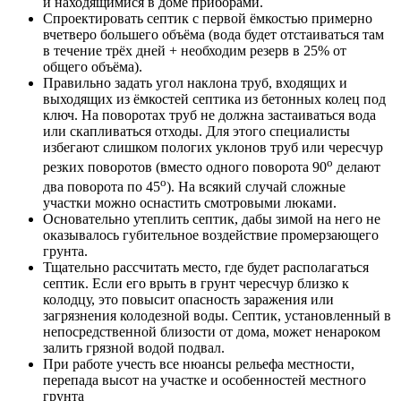
и находящимися в доме приборами.
Спроектировать септик с первой ёмкостью примерно
вчетверо большего объёма (вода будет отстаиваться там
в течение трёх дней + необходим резерв в 25% от
общего объёма).
Правильно задать угол наклона труб, входящих и
выходящих из ёмкостей септика из бетонных колец под
ключ. На поворотах труб не должна застаиваться вода
или скапливаться отходы. Для этого специалисты
избегают слишком пологих уклонов труб или чересчур
о
резких поворотов (вместо одного поворота 90
делают
о
два поворота по 45
). На всякий случай сложные
участки можно оснастить смотровыми люками.
Основательно утеплить септик, дабы зимой на него не
оказывалось губительное воздействие промерзающего
грунта.
Тщательно рассчитать место, где будет располагаться
септик. Если его врыть в грунт чересчур близко к
колодцу, это повысит опасность заражения или
загрязнения колодезной воды. Септик, установленный в
непосредственной близости от дома, может ненароком
залить грязной водой подвал.
При работе учесть все нюансы рельефа местности,
перепада высот на участке и особенностей местного
грунта