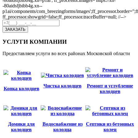
-80aidsfjbibb4g.xn--p1ai'; ff_processor.images='https://xn-
-80aidsfjbibb4g.xn--
p1ai/components/com_breezingforms/images';ff_processor.border='';ff_p
ff_processor.showgrid=false;ff_processor.traceBuffer=null; //-->
ЗАКАЗАТЬ
УСЛУГИ КОМПАНИИ
Предоставляем услуги во всех районах Московской области
Чистка колодцев
Ремонт и углубление
Копка колодцев
колодцев
Домики для
Водоснабжение из
Септики из бетонных
колодцев
колодца
колец