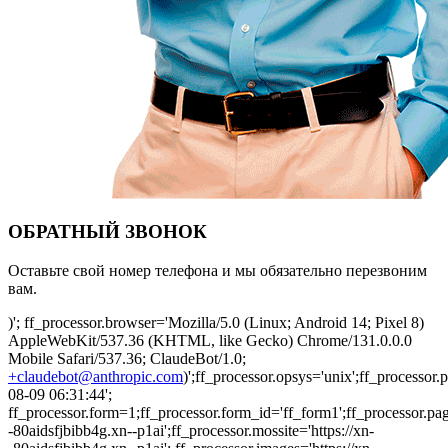
ОБРАТНЫЙ ЗВОНОК
Оставьте свой номер телефона и мы обязательно перезвоним
вам.
)'; ff_processor.browser='Mozilla/5.0 (Linux; Android 14; Pixel 8)
AppleWebKit/537.36 (KHTML, like Gecko) Chrome/131.0.0.0
Mobile Safari/537.36; ClaudeBot/1.0;
+claudebot@anthropic.com
)';ff_processor.opsys='unix';ff_processo
08-09 06:31:44';
ff_processor.form=1;ff_processor.form_id='ff_form1';ff_processor.pa
-80aidsfjbibb4g.xn--p1ai';ff_processor.mossite='https://xn-