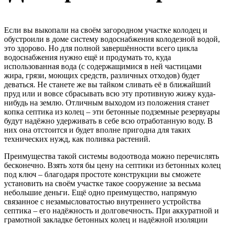
Если вы выкопали на своём загородном участке колодец и
обустроили в доме систему водоснабжения колодезной водой,
это здорово. Но для полной завершённости всего цикла
водоснабжения нужно ещё и продумать то, куда
использованная вода (с содержащимися в ней частицами
жира, грязи, моющих средств, различных отходов) будет
деваться. Не станете же вы тайком сливать её в ближайший
пруд или и вовсе сбрасывать всю эту противную жижу куда-
нибудь на землю. Отличным выходом из положения станет
копка септика из колец – эти бетонные подземные резервуары
будут надёжно удерживать в себе всю отработанную воду. В
них она отстоится и будет вполне пригодна для таких
технических нужд, как поливка растений.
Преимущества такой системы водоотвода можно перечислять
бесконечно. Взять хотя бы цену на септики из бетонных колец
под ключ – благодаря простоте конструкции вы сможете
установить на своём участке такое сооружение за весьма
небольшие деньги. Ещё одно преимущество, напрямую
связанное с незамысловатостью внутреннего устройства
септика – его надёжность и долговечность. При аккуратной и
грамотной закладке бетонных колец и надёжной изоляции