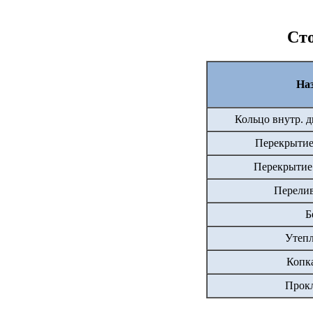
Сто
Наз
Кольцо внутр. д
Перекрытие
Перекрытие 
Перелив
Б
Утепл
Копка
Прокл