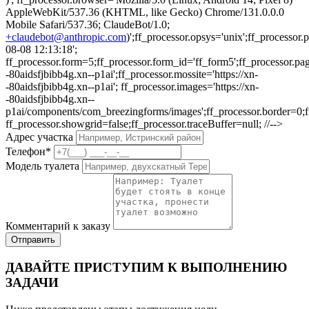
AppleWebKit/537.36 (KHTML, like Gecko) Chrome/131.0.0.0
Mobile Safari/537.36; ClaudeBot/1.0;
+claudebot@anthropic.com
)';ff_processor.opsys='unix';ff_processo
08-08 12:13:18';
ff_processor.form=5;ff_processor.form_id='ff_form5';ff_processor.pa
-80aidsfjbibb4g.xn--p1ai';ff_processor.mossite='https://xn-
-80aidsfjbibb4g.xn--p1ai'; ff_processor.images='https://xn-
-80aidsfjbibb4g.xn--
p1ai/components/com_breezingforms/images';ff_processor.border=0;ff_p
ff_processor.showgrid=false;ff_processor.traceBuffer=null; //-->
Адрес участка
Телефон
*
Модель туалета
Комментарий к заказу
Отправить
ДАВАЙТЕ ПРИСТУПИМ К ВЫПОЛНЕНИЮ
ЗАДАЧИ