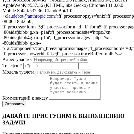
AppleWebKit/537.36 (KHTML, like Gecko) Chrome/131.0.0.0
Mobile Safari/537.36; ClaudeBot/1.0;
+claudebot@anthropic.com
)';ff_processor.opsys='unix';ff_processo
08-06 18:42:50';
ff_processor.form=5;ff_processor.form_id='ff_form5';ff_processor.pa
-80aidsfjbibb4g.xn--p1ai';ff_processor.mossite='https://xn-
-80aidsfjbibb4g.xn--p1ai'; ff_processor.images='https://xn-
-80aidsfjbibb4g.xn--
p1ai/components/com_breezingforms/images';ff_processor.border=0;ff_p
ff_processor.showgrid=false;ff_processor.traceBuffer=null; //-->
Адрес участка
Телефон
*
Модель туалета
Комментарий к заказу
Отправить
ДАВАЙТЕ ПРИСТУПИМ К ВЫПОЛНЕНИЮ
ЗАДАЧИ