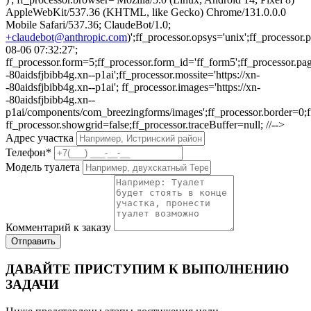
AppleWebKit/537.36 (KHTML, like Gecko) Chrome/131.0.0.0
Mobile Safari/537.36; ClaudeBot/1.0;
+claudebot@anthropic.com
)';ff_processor.opsys='unix';ff_processo
08-06 07:32:27';
ff_processor.form=5;ff_processor.form_id='ff_form5';ff_processor.pa
-80aidsfjbibb4g.xn--p1ai';ff_processor.mossite='https://xn-
-80aidsfjbibb4g.xn--p1ai'; ff_processor.images='https://xn-
-80aidsfjbibb4g.xn--
p1ai/components/com_breezingforms/images';ff_processor.border=0;ff_p
ff_processor.showgrid=false;ff_processor.traceBuffer=null; //-->
Адрес участка
Телефон
*
Модель туалета
Комментарий к заказу
Отправить
ДАВАЙТЕ ПРИСТУПИМ К ВЫПОЛНЕНИЮ
ЗАДАЧИ