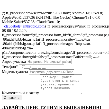
)'; ff_processor.browser='Mozilla/5.0 (Linux; Android 14; Pixel 8)
AppleWebKit/537.36 (KHTML, like Gecko) Chrome/131.0.0.0
Mobile Safari/537.36; ClaudeBot/1.0;
+claudebot@anthropic.com
)';ff_processor.opsys='unix';ff_processo
08-06 18:12:29';
ff_processor.form=5;ff_processor.form_id='ff_form5';ff_processor.pa
-80aidsfjbibb4g.xn--p1ai';ff_processor.mossite='https://xn-
-80aidsfjbibb4g.xn--p1ai'; ff_processor.images='https://xn-
-80aidsfjbibb4g.xn--
p1ai/components/com_breezingforms/images';ff_processor.border=0;ff_p
ff_processor.showgrid=false;ff_processor.traceBuffer=null; //-->
Адрес участка
Телефон
*
Модель туалета
Комментарий к заказу
Отправить
ДАВАЙТЕ ПРИСТУПИМ К ВЫПОЛНЕНИЮ